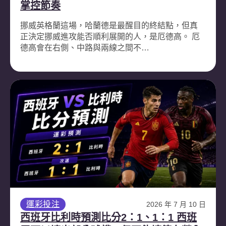
掌控節奏
挪威英格蘭這場，哈蘭德是最醒目的終結點，但真
正決定挪威進攻能否順利展開的人，是厄德高。 厄
德高會在右側、中路與兩線之間不…
運彩投注
2026 年 7 月 10 日
西班牙比利時預測比分2：1、1：1 西班