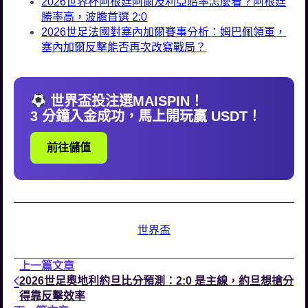
2026世界杯阿根廷阿爾及利亞賠率怎麼看？阿根廷
勝率高，波膽首選 2:0
2026世足法國對塞內加爾賽事分析：姆巴佩領軍，
塞內加爾反擊能否再次改寫戰局？
世界盃投注選MAISPIN！
3 分鐘入金成功，馬上開玩贏 USDT！
前往儲值
世界盃
上一篇文章
2026世足奧地利約旦比分預測：2:0 是主線，約旦想搶分
得靠反擊效率