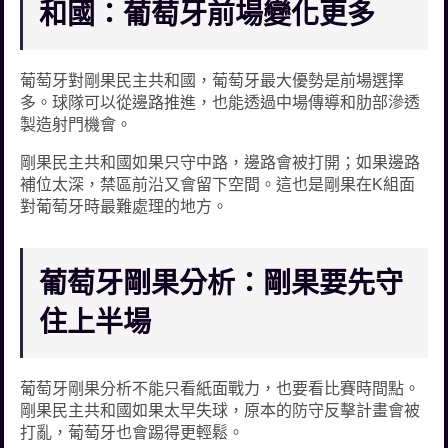
和國：葡萄牙前場變化更多
葡萄牙對剛果民主共和國，葡萄牙最大優勢是前場選擇
多。球隊可以從邊路推進，也能透過中場傳導和肋部滲透
製造射門機會。
剛果民主共和國如果只守中路，邊路會被打開；如果邊路
補位太深，禁區前沿又會留下空間。這也是剛果在K組面
對葡萄牙時最難處理的地方。
葡萄牙剛果分析：剛果要先守
住上半場
葡萄牙剛果分析不能只看紙面戰力，也要看比賽時間點。
剛果民主共和國如果太早失球，原本的防守反擊計畫會被
打亂，葡萄牙也會踢得更輕鬆。