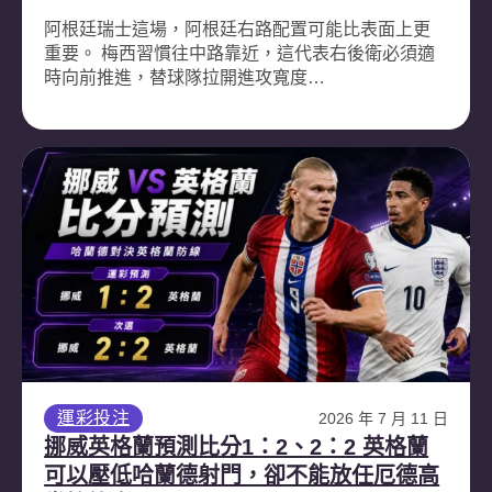
阿根廷瑞士這場，阿根廷右路配置可能比表面上更
重要。 梅西習慣往中路靠近，這代表右後衛必須適
時向前推進，替球隊拉開進攻寬度…
運彩投注
2026 年 7 月 11 日
挪威英格蘭預測比分1：2、2：2 英格蘭
可以壓低哈蘭德射門，卻不能放任厄德高