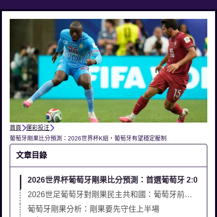
首頁
運彩投注
葡萄牙剛果比分預測：2026世界杯K組，葡萄牙有望穩定壓制
文章目錄
2026世界杯葡萄牙剛果比分預測：首選葡萄牙 2:0
2026世足葡萄牙對剛果民主共和國：葡萄牙前場變化更多
葡萄牙剛果分析：剛果要先守住上半場