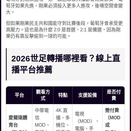
萄牙如果先進，剛果必須投入更多人進攻，後場空間會變
大。
但如果剛果民主共和國能守到比賽後段，葡萄牙會承受更
高壓力。這也是為什麼 2:0 是首選、2:1 是備選，因為剛
果仍有靠反擊偷到一球的可能。
2026世足轉播哪裡看？線上直
播平台推薦
觀看方
是否付
平台
特點
支援設備
式
費
中華電
4K 直
需付費
電視
愛爾達體
信
播、多
（MOD
（MOD）、
育台
MOD、
機位、
或
電腦、手