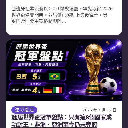
西班牙在準決賽以 2：0 擊敗法國，率先取得 2026
世界盃決賽門票。亞馬爾已經站上最後舞台，另一
張門票則要由英格蘭與阿…
運彩投注
2026 年 7 月 12 日
歷屆世界盃冠軍盤點：只有這8個國家成
功封王，非洲、亞洲至今仍未奪冠