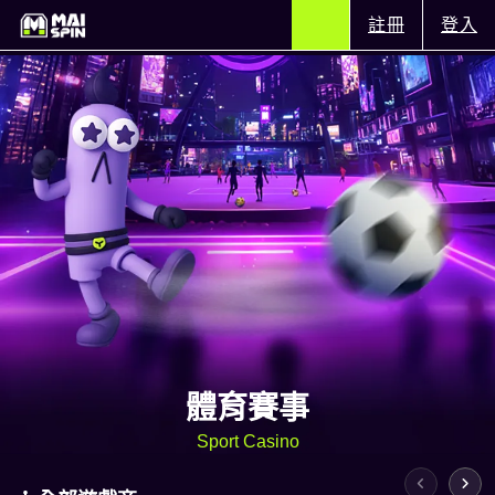
註冊
登入
體育賽事
Sport Casino