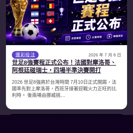
運彩投注
2026 年 7 月 8 日
世足8強賽程正式公布！法國對摩洛哥、
阿根廷碰瑞士，四場半準決賽開打
2026 世足8強將於台灣時間 7月10日正式開踢，法
國率先對上摩洛哥，西班牙接著迎戰火力正旺的比
利時。 後兩場由挪威挑…