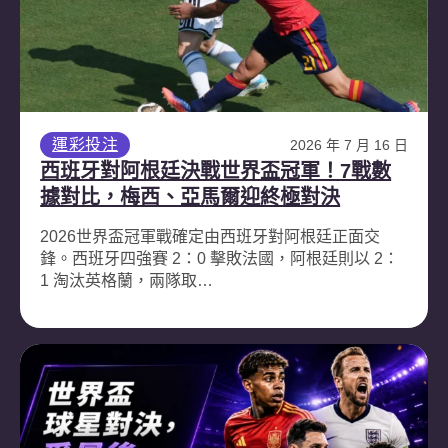
運彩投注
2026 年 7 月 16 日
西班牙對阿根廷決戰世界盃冠軍！7戰數
據對比，梅西、亞馬爾迎終極對決
2026世界盃冠軍戰確定由西班牙對阿根廷正面交
鋒。西班牙四強賽 2：0 擊敗法國，阿根廷則以 2：
1 淘汰英格蘭，兩隊取…