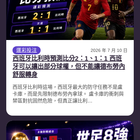
運彩投注
2026 年 7 月 10 日
西班牙比利時預測比分2：1、1：1 西班
牙可以讓出部分球權，但不能讓德布勞內
舒服轉身
西班牙比利時這場，西班牙最大的防守任務不是盧
卡庫，而是先限制德布勞內拿球。 盧卡庫的衝刺與
禁區對抗固然危險，但真正讓比利…