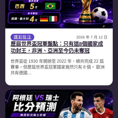
運彩投注
2026 年 7 月 12 日
歷屆世界盃冠軍盤點：只有這8個國家成
功封王，非洲、亞洲至今仍未奪冠
世界盃從 1930 年開辦至 2022 年，總共完成 22 屆
賽事，但歷屆世界盃冠軍國家竟然只有 8 個。 歐洲
共有德國…