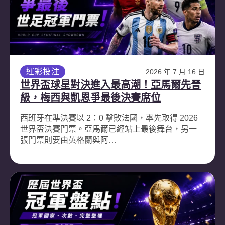
運彩投注
2026 年 7 月 16 日
世界盃球星對決進入最高潮！亞馬爾先晉
級，梅西與凱恩爭最後決賽席位
西班牙在準決賽以 2：0 擊敗法國，率先取得 2026
世界盃決賽門票。亞馬爾已經站上最後舞台，另一
張門票則要由英格蘭與阿…