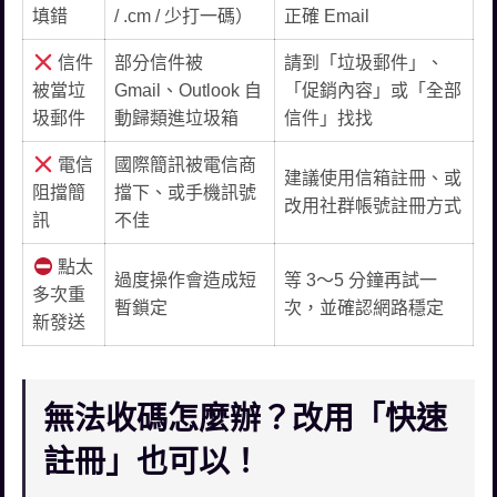
填錯
/ .cm / 少打一碼）
正確 Email
信件
部分信件被
請到「垃圾郵件」、
被當垃
Gmail、Outlook 自
「促銷內容」或「全部
圾郵件
動歸類進垃圾箱
信件」找找
電信
國際簡訊被電信商
建議使用信箱註冊、或
阻擋簡
擋下、或手機訊號
改用社群帳號註冊方式
訊
不佳
點太
過度操作會造成短
等 3～5 分鐘再試一
多次重
暫鎖定
次，並確認網路穩定
新發送
無法收碼怎麼辦？改用「快速
註冊」也可以！