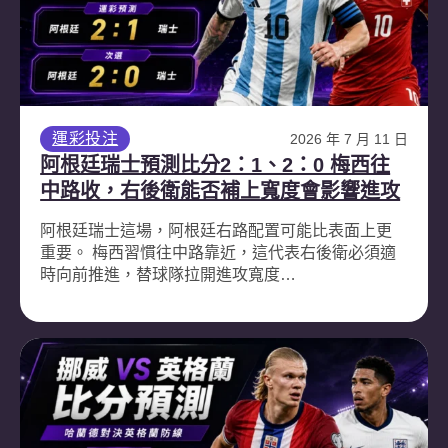
運彩投注
2026 年 7 月 11 日
阿根廷瑞士預測比分2：1、2：0 梅西往
中路收，右後衛能否補上寬度會影響進攻
阿根廷瑞士這場，阿根廷右路配置可能比表面上更
重要。 梅西習慣往中路靠近，這代表右後衛必須適
時向前推進，替球隊拉開進攻寬度…