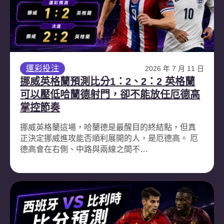
運彩投注
2026 年 7 月 11 日
挪威英格蘭預測比分1：2、2：2 英格蘭
可以壓低哈蘭德射門，卻不能放任厄德高
掌控節奏
挪威英格蘭這場，哈蘭德是最醒目的終結點，但真
正決定挪威進攻能否順利展開的人，是厄德高。 厄
德高會在右側、中路與兩線之間不…