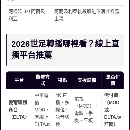
阿根廷 3:0 阿爾及
阿爾及利亞後段體能下滑才容易
利亞
出現
2026世足轉播哪裡看？線上直
播平台推薦
觀看方
是否付
平台
特點
支援設備
式
費
中華電
4K 直
需付費
電視
愛爾達體
信
播、多
（MOD
（MOD）、
育台
MOD、
機位、
或
電腦、手
（ELTA）
有線上
語音切
ELTA.tv
機、平板
ELTA.tv
換
訂閱）