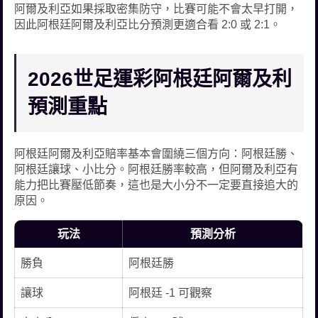
阿爾及利亞如果採取密集防守，比賽可能不會太早打開，
因此阿根廷阿爾及利亞比分預測更適合看 2:0 或 2:1。
2026世足運彩阿根廷阿爾及利
預測重點
阿根廷阿爾及利亞賠率基本會圍繞三個方向：阿根廷勝、
阿根廷讓球、小比分。阿根廷勝率較高，但阿爾及利亞有
能力把比賽壓低節奏，這也是大小分不一定要直接追大的
原因。
玩法
預測分析
勝負
阿根廷勝
讓球
阿根廷 -1 可觀察