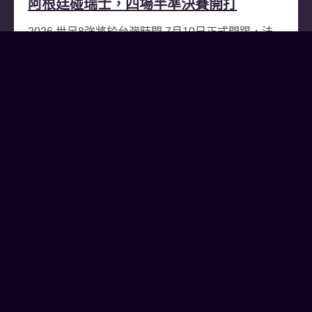
阿根廷碰瑞士，四場半準決賽開打
2026 世足8強將於台灣時間 7月10日正式開踢，法
國率先對上摩洛哥，西班牙接著迎戰火力正旺的比
利時。 後兩場由挪威挑…
運彩投注
2026 年 7 月 8 日
瑞士哥倫比亞預測比分3：1、2：1 扎卡