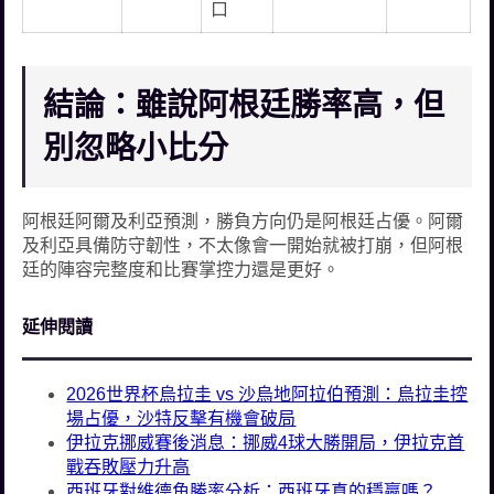
口
結論：雖說阿根廷勝率高，但
別忽略小比分
阿根廷阿爾及利亞預測，勝負方向仍是阿根廷占優。阿爾
及利亞具備防守韌性，不太像會一開始就被打崩，但阿根
廷的陣容完整度和比賽掌控力還是更好。
延伸閱讀
2026世界杯烏拉圭 vs 沙烏地阿拉伯預測：烏拉圭控
場占優，沙特反擊有機會破局
伊拉克挪威賽後消息：挪威4球大勝開局，伊拉克首
戰吞敗壓力升高
西班牙對維德角勝率分析：西班牙真的穩贏嗎？