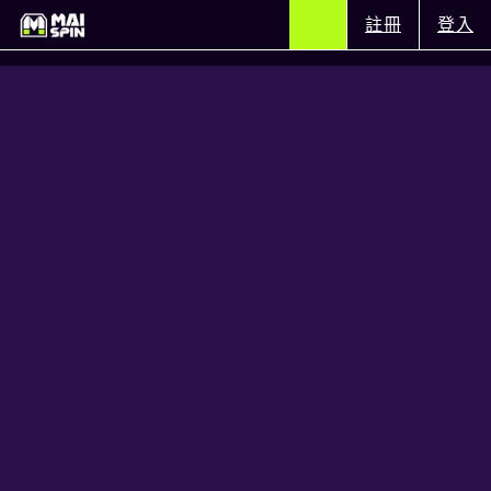
註冊
登入