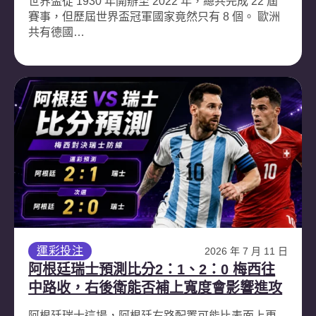
世界盃從 1930 年開辦至 2022 年，總共完成 22 屆
賽事，但歷屆世界盃冠軍國家竟然只有 8 個。 歐洲
共有德國…
運彩投注
2026 年 7 月 11 日
阿根廷瑞士預測比分2：1、2：0 梅西往
中路收，右後衛能否補上寬度會影響進攻
阿根廷瑞士這場，阿根廷右路配置可能比表面上更