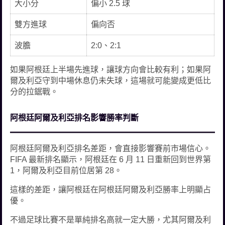
大小分
偏小 2.5 球
雙方進球
偏向否
波膽
2:0、2:1
如果阿根廷上半場先進球，讓球方向會比較有利；如果阿
爾及利亞守到中場休息仍未失球，這場就可能變成更低比
分的拉鋸戰。
阿根廷阿爾及利亞排名影響勝率判斷
阿根廷阿爾及利亞排名差距，會直接影響賽前市場信心。
FIFA 最新排名顯示，阿根廷在 6 月 11 日重新回到世界第
1，阿爾及利亞目前位居第 28。
這樣的差距，讓阿根廷在阿根廷阿爾及利亞勝率上明顯占
優。
不過足球比賽不是單純排名高就一定大勝，尤其阿爾及利