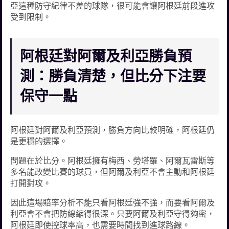
亞這種防守紀律不差的球隊，很可能會讓阿根廷前段進攻
受到限制。
阿根廷對阿爾及利亞勝負預
測：勝負清楚，但比分下注要
保守一點
阿根廷對阿爾及利亞預測，勝負方向比較明確，阿根廷仍
是更穩的選擇。
問題在於比分。阿根廷擁有梅西、勞塔羅、阿爾瓦雷斯等
多名能改變比賽的球員，但阿爾及利亞不會主動和阿根廷
打開對攻。
因此這場賠率分析不能只看阿根廷強不強，而要看阿爾及
利亞會不會把防線縮得很深。只要阿爾及利亞守得夠密，
阿根廷即使控球率高，也需要時間找到進球路線。