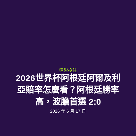
運彩投注
2026世界杯阿根廷阿爾及利
亞賠率怎麼看？阿根廷勝率
高，波膽首選 2:0
2026 年 6 月 17 日