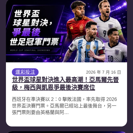
運彩投注
2026 年 7 月 16 日
世界盃球星對決進入最高潮！亞馬爾先晉
級，梅西與凱恩爭最後決賽席位
西班牙在準決賽以 2：0 擊敗法國，率先取得 2026
世界盃決賽門票。亞馬爾已經站上最後舞台，另一
張門票則要由英格蘭與阿…