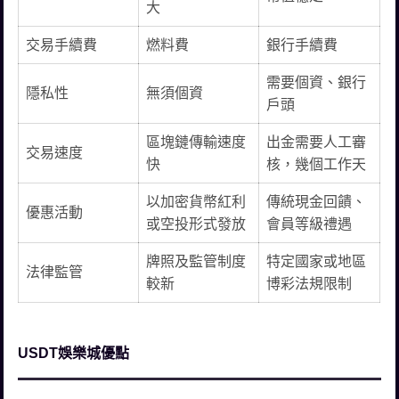
大
交易手續費
燃料費
銀行手續費
需要個資、銀行
隱私性
無須個資
戶頭
區塊鏈傳輸速度
出金需要人工審
交易速度
快
核，幾個工作天
以加密貨幣紅利
傳統現金回饋、
優惠活動
或空投形式發放
會員等級禮遇
牌照及監管制度
特定國家或地區
法律監管
較新
博彩法規限制
USDT娛樂城優點