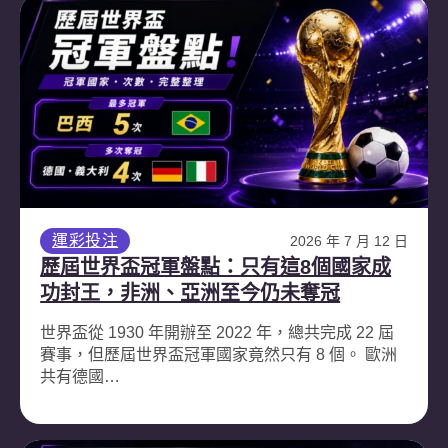
運彩投注
2026 年 7 月 12 日
歷屆世界盃冠軍盤點：只有這8個國家成
功封王，非洲、亞洲至今仍未奪冠
世界盃從 1930 年開辦至 2022 年，總共完成 22 屆
賽事，但歷屆世界盃冠軍國家竟然只有 8 個。 歐洲
共有德國…