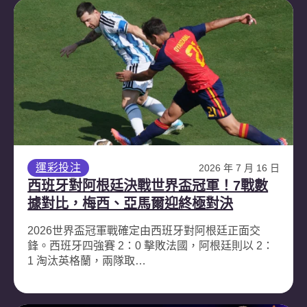
運彩投注
2026 年 7 月 16 日
西班牙對阿根廷決戰世界盃冠軍！7戰數
據對比，梅西、亞馬爾迎終極對決
2026世界盃冠軍戰確定由西班牙對阿根廷正面交
鋒。西班牙四強賽 2：0 擊敗法國，阿根廷則以 2：
1 淘汰英格蘭，兩隊取…