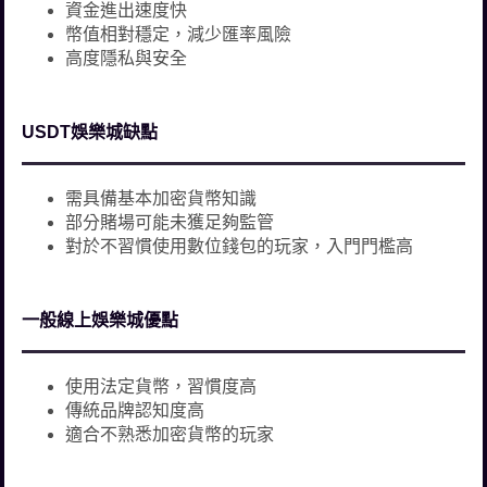
資金進出速度快
幣值相對穩定，減少匯率風險
高度隱私與安全
USDT娛樂城缺點
需具備基本加密貨幣知識
部分賭場可能未獲足夠監管
對於不習慣使用數位錢包的玩家，入門門檻高
一般線上娛樂城優點
使用法定貨幣，習慣度高
傳統品牌認知度高
適合不熟悉加密貨幣的玩家