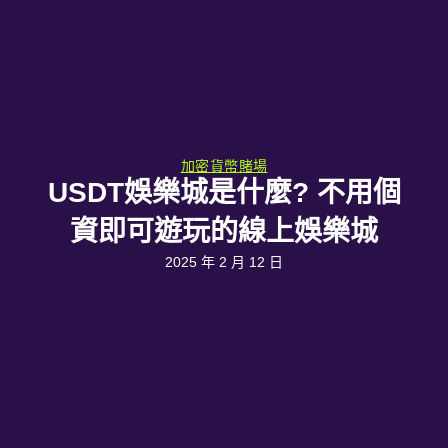
加密貨幣賭場
USDT娛樂城是什麼? 不用個
資即可遊玩的線上娛樂城
2025 年 2 月 12 日