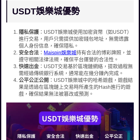
USDT娛樂城優勢
隱私保護
：USDT娛樂城使用加密貨幣（如USDT）
進行交易，用戶只需提供加密錢包地址，無需透露
個人身份信息，確保隱私。
安全合法
：
Maispin娛樂城
持有合法的博彩牌照，並
遵守相關法律法規，確保平台運營的合法性。
快速出金
：USDT交易基於區塊鏈網絡，提款過程無
需經過傳統銀行系統，通常能在幾分鐘內完成。
公平公正公開
：USDT娛樂城中的哈希遊戲，遊戲結
果是透過在區塊鏈上交易時所產生的Hash進行的遊
戲，確保結果無法被篡改或預測。