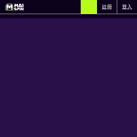
註冊
登入