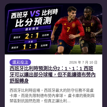
運彩投注
2026 年 7 月 10 日
西班牙比利時預測比分2：1、1：1 西班
牙可以讓出部分球權，但不能讓德布勞內
舒服轉身
西班牙比利時這場，西班牙最大的防守任務不是盧
卡庫，而是先限制德布勞內拿球。 盧卡庫的衝刺與
禁區對抗固然危險，但真正讓比利…