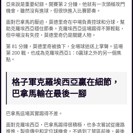
亞來說是重要紀錄。開賽第 2 分鐘，他就有一次頭槌攻門
機會，雖然沒有進球，但很快進入比賽節奏。
面對巴拿馬的壓迫，莫德里奇在中場負責控球和分球，幫
助克羅埃西亞穩住節奏。克羅埃西亞這場踢得不算輕鬆，
但中場沒有失控，莫德里奇仍是關鍵人物。
第 81 分鐘，莫德里奇被換下，全場球迷送上掌聲。這場
第 200 戰，也成為克羅埃西亞1：0贏球之外的另一個焦
點。
格子軍
克羅埃西亞贏在細節，
巴拿馬輸在最後一腳
巴拿馬這場其實踢得不差。
面對克羅埃西亞，巴拿馬踢得很積極，也多次嘗試從邊路
推進，製造傳中和定位球機會。不過到了禁區前後，最後