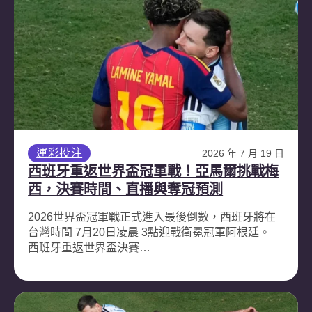
運彩投注
2026 年 7 月 19 日
西班牙重返世界盃冠軍戰！亞馬爾挑戰梅
西，決賽時間、直播與奪冠預測
2026世界盃冠軍戰正式進入最後倒數，西班牙將在
台灣時間 7月20日凌晨 3點迎戰衛冕冠軍阿根廷。
西班牙重返世界盃決賽…