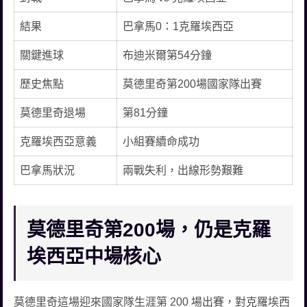
結果
巴拿馬0：1克羅埃西亞
關鍵進球
布迪米爾第54分鐘
歷史焦點
莫德里奇第200場國家隊出賽
莫德里奇退場
第81分鐘
克羅埃西亞意義
小組賽續命成功
巴拿馬狀況
兩戰失利，出線形勢艱難
莫德里奇第200場，仍是克羅
埃西亞中場核心
莫德里奇這場迎來國家隊生涯第 200 場出賽，對克羅埃西