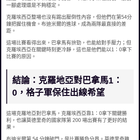
一腳處理還是不夠穩定。
克羅埃西亞整場也沒有踢出壓倒性內容，但他們在第54分
鐘把握住機會。布迪米爾的進球，成為兩隊最直接的差
距。
這場比賽看得出來，巴拿馬有拚勁，也能給對手壓力；但
克羅埃西亞在關鍵時刻更冷靜，這也是他們能以1：0拿下
比賽的原因。
結論：克羅地亞對巴拿馬1：
0，格子軍保住出線希望
這場克羅地亞對巴拿馬，克羅埃西亞靠1：0拿下關鍵勝
利，也讓莫德里奇的國家隊第 200 場出賽有了更好的結
果。
布迪米爾第 54 分鐘破門，是比賽勝負分界。莫德里奇雖