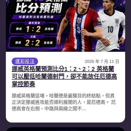
運彩投注
2026 年 7 月 11 日
挪威英格蘭預測比分1：2、2：2 英格蘭
可以壓低哈蘭德射門，卻不能放任厄德高
掌控節奏
挪威英格蘭這場，哈蘭德是最醒目的終結點，但真
正決定挪威進攻能否順利展開的人，是厄德高。 厄
德高會在右側、中路與兩線之間不…