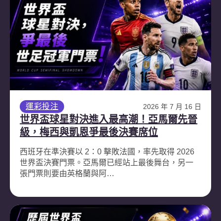
運彩投注
2026 年 7 月 16 日
世界盃球星對決進入最高潮！亞馬爾先晉
級，梅西與凱恩爭最後決賽席位
西班牙在準決賽以 2：0 擊敗法國，率先取得 2026
世界盃決賽門票。亞馬爾已經站上最後舞台，另一
張門票則要由英格蘭與阿…