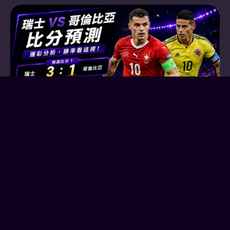
運彩投注
2026 年 7 月 8 日
瑞士哥倫比亞預測比分3：1、2：1 扎卡
要控制攻守距離，不能讓比賽變成來回衝
刺
瑞士哥倫比亞這場，真正決定比賽節奏的人很可能
不是前鋒，而是扎卡。 瑞士若能讓扎卡舒服拿球，
就能把陣型維持在合理距離；一旦…