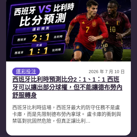
運彩投注
2026 年 7 月 10 日
西班牙比利時預測比分2：1、1：1 西班
牙可以讓出部分球權，但不能讓德布勞內
舒服轉身
西班牙比利時這場，西班牙最大的防守任務不是盧
卡庫，而是先限制德布勞內拿球。 盧卡庫的衝刺與
禁區對抗固然危險，但真正讓比利…