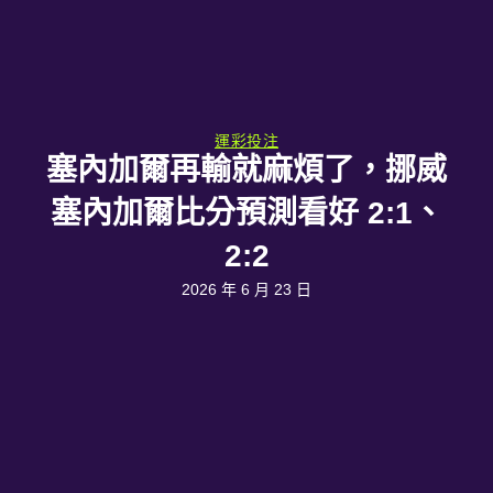
運彩投注
塞內加爾再輸就麻煩了，挪威
塞內加爾比分預測看好 2:1、
2:2
2026 年 6 月 23 日