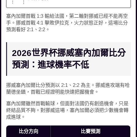
塞內加爾首戰 1:3 輸給法國，第二輪對挪威已經不能再空
手。挪威首戰 4:1 擊敗伊拉克，火力狀態正好，這場比分
預測看好 2:1、2:2。
2026世界杯挪威塞內加爾比分
預測：進球機率不低
挪威塞內加爾比分預測以 2:1、2:2 為主。挪威進攻端有哈
蘭德坐鎮，首戰已經證明能快速把握機會。
塞內加爾雖然首戰輸球，但面對法國仍有創造機會，只是
終結品質不夠。對挪威這場，塞內加爾必須把少數機會轉
成進球。
比分方向
比賽預測