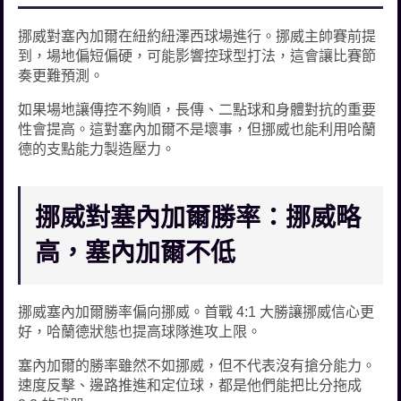
挪威對塞內加爾在紐約紐澤西球場進行。挪威主帥賽前提
到，場地偏短偏硬，可能影響控球型打法，這會讓比賽節
奏更難預測。
如果場地讓傳控不夠順，長傳、二點球和身體對抗的重要
性會提高。這對塞內加爾不是壞事，但挪威也能利用哈蘭
德的支點能力製造壓力。
挪威對塞內加爾勝率：挪威略
高，塞內加爾不低
挪威塞內加爾勝率偏向挪威。首戰 4:1 大勝讓挪威信心更
好，哈蘭德狀態也提高球隊進攻上限。
塞內加爾的勝率雖然不如挪威，但不代表沒有搶分能力。
速度反擊、邊路推進和定位球，都是他們能把比分拖成