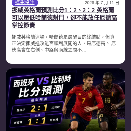
運彩投注
2026 年 7 月 11 日
挪威英格蘭預測比分1：2、2：2 英格蘭
可以壓低哈蘭德射門，卻不能放任厄德高
掌控節奏
挪威英格蘭這場，哈蘭德是最醒目的終結點，但真
正決定挪威進攻能否順利展開的人，是厄德高。 厄
德高會在右側、中路與兩線之間不…