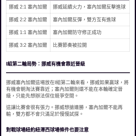
挪威 2:1 塞內加爾
挪威延續火力，塞內加爾反擊進球
挪威 2:2 塞內加爾
塞內加爾反彈，雙方互有進球
挪威 1:1 塞內加爾
塞內加爾防守修正成功
挪威 3:2 塞內加爾
比賽節奏被拉開
I組第二輪局勢：挪威有機會靠近晉級
挪威塞內加爾這場放在I組第二輪來看，挪威如果贏球，將
有機會朝淘汰賽靠近；塞內加爾則還不能在本輪確定晉
級，只能先想辦法保住競爭空間。
這讓比賽會很有張力。挪威想搶連勝，塞內加爾不能再
輸，雙方都不會只滿足於慢慢試探。
對戰球場紐約紐澤西球場條件也要注意