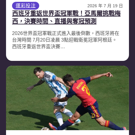
運彩投注
2026 年 7 月 19 日
西班牙重返世界盃冠軍戰！亞馬爾挑戰梅
西，決賽時間、直播與奪冠預測
2026世界盃冠軍戰正式進入最後倒數，西班牙將在
台灣時間 7月20日凌晨 3點迎戰衛冕冠軍阿根廷。
西班牙重返世界盃決賽…