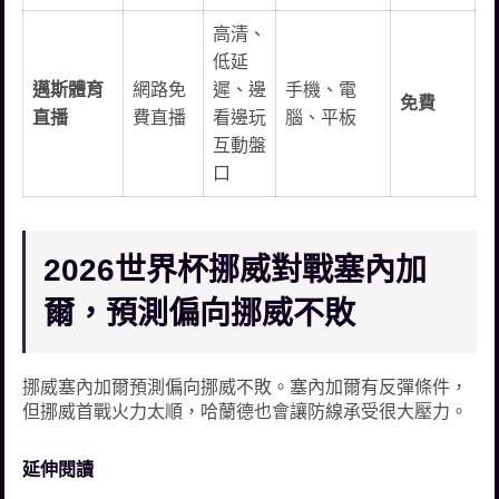
高清、
低延
邁斯體育
網路免
遲、邊
手機、電
免費
直播
費直播
看邊玩
腦、平板
互動盤
口
2026世界杯挪威對戰塞內加
爾，預測偏向挪威不敗
挪威塞內加爾預測偏向挪威不敗。塞內加爾有反彈條件，
但挪威首戰火力太順，哈蘭德也會讓防線承受很大壓力。
延伸閱讀