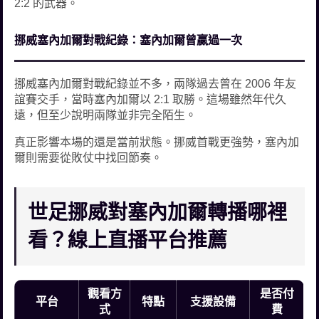
2:2 的武器。
挪威塞內加爾對戰紀錄：塞內加爾曾贏過一次
挪威塞內加爾對戰紀錄並不多，兩隊過去曾在 2006 年友
誼賽交手，當時塞內加爾以 2:1 取勝。這場雖然年代久
遠，但至少說明兩隊並非完全陌生。
真正影響本場的還是當前狀態。挪威首戰更強勢，塞內加
爾則需要從敗仗中找回節奏。
世足挪威對塞內加爾轉播哪裡
看？線上直播平台推薦
觀看方
是否付
平台
特點
支援設備
式
費