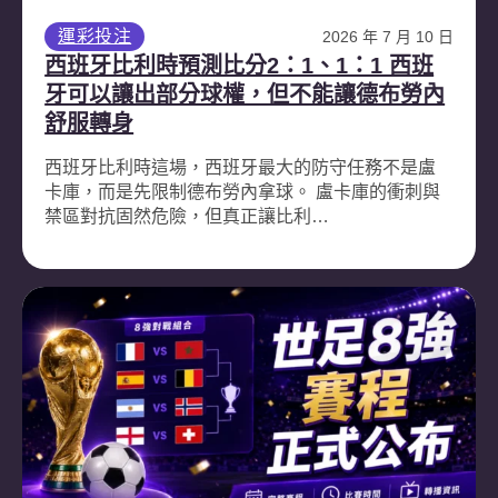
運彩投注
2026 年 7 月 10 日
西班牙比利時預測比分2：1、1：1 西班
牙可以讓出部分球權，但不能讓德布勞內
舒服轉身
西班牙比利時這場，西班牙最大的防守任務不是盧
卡庫，而是先限制德布勞內拿球。 盧卡庫的衝刺與
禁區對抗固然危險，但真正讓比利…