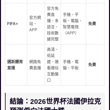
官方免
費直
手機、平
官方網
播、多
板、電腦、
FIFA+
站、
免費
語言、
智慧電視
APP
技術數
（APP）
據完整
高清、
低延
邁斯體育
網路免
遲、邊
手機、電
免費
直播
費直播
看邊玩
腦、平板
互動盤
口
結論：2026世界杯法國伊拉克