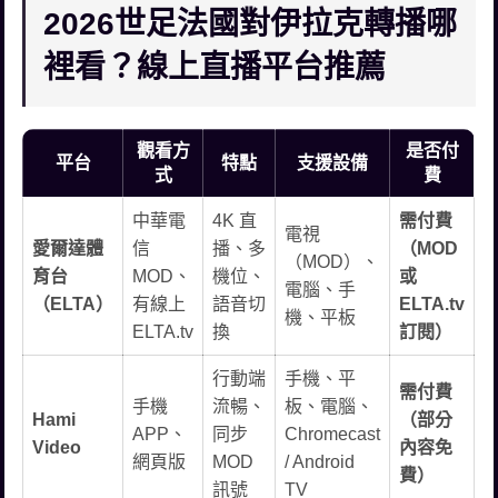
2026世足法國對伊拉克轉播哪
裡看？線上直播平台推薦
觀看方
是否付
平台
特點
支援設備
式
費
中華電
4K 直
需付費
電視
愛爾達體
信
播、多
（MOD
（MOD）、
育台
MOD、
機位、
或
電腦、手
（ELTA）
有線上
語音切
ELTA.tv
機、平板
ELTA.tv
換
訂閱）
行動端
手機、平
需付費
手機
流暢、
板、電腦、
Hami
（部分
APP、
同步
Chromecast
Video
內容免
網頁版
MOD
/ Android
費）
訊號
TV