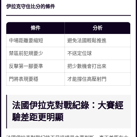
伊拉克守住比分的條件
條件
分析
中場距離要縮短
避免法國輕鬆推進
禁區前犯規要少
不送定位球
反擊第一腳要準
把少數機會打出來
門將表現要穩
才能撐住高壓射門
法國伊拉克對戰紀錄：大賽經
驗差距更明顯