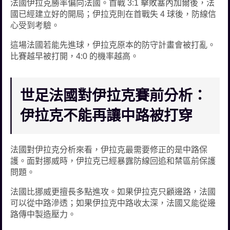
法國伊拉克勝率偏向法國。首戰 3:1 擊敗塞內加爾後，法
國已經建立好的開局；伊拉克則在首戰失 4 球後，防線信
心受到考驗。
這場法國若能先進球，伊拉克原本的防守計畫會被打亂。
比賽越早被打開，4:0 的機率越高。
世足法國對伊拉克賽前分析：
伊拉克不能再讓中路被打穿
法國對伊拉克分析來看，伊拉克最需要修正的是中路保
護。面對挪威時，伊拉克已經暴露防線回追和禁區前保護
問題。
法國比挪威更擅長多點進攻。如果伊拉克只顧邊路，法國
可以從中路滲透；如果伊拉克中路收太深，法國又能從邊
路傳中製造壓力。