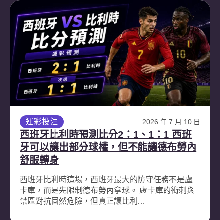
運彩投注
2026 年 7 月 10 日
西班牙比利時預測比分2：1、1：1 西班
牙可以讓出部分球權，但不能讓德布勞內
舒服轉身
西班牙比利時這場，西班牙最大的防守任務不是盧
卡庫，而是先限制德布勞內拿球。 盧卡庫的衝刺與
禁區對抗固然危險，但真正讓比利…