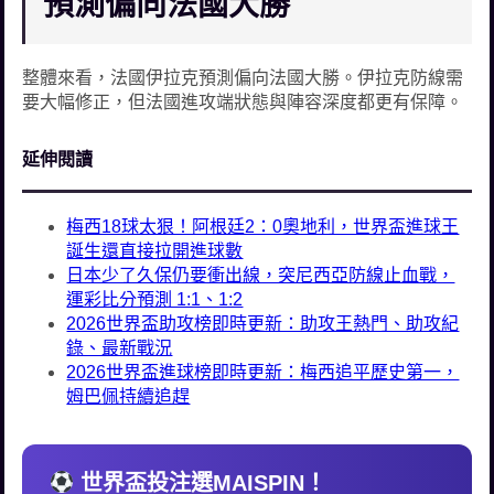
預測偏向法國大勝
整體來看，法國伊拉克預測偏向法國大勝。伊拉克防線需
要大幅修正，但法國進攻端狀態與陣容深度都更有保障。
延伸閱讀
梅西18球太狠！阿根廷2：0奧地利，世界盃進球王
誕生還直接拉開進球數
日本少了久保仍要衝出線，突尼西亞防線止血戰，
運彩比分預測 1:1、1:2
2026世界盃助攻榜即時更新：助攻王熱門、助攻紀
錄、最新戰況
2026世界盃進球榜即時更新：梅西追平歷史第一，
姆巴佩持續追趕
世界盃投注選MAISPIN！