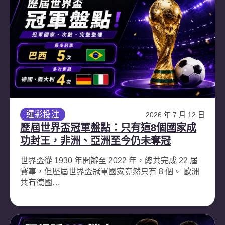
運彩投注
2026 年 7 月 12 日
歷屆世界盃冠軍盤點：只有這8個國家成
功封王，非洲、亞洲至今仍未奪冠
世界盃從 1930 年開辦至 2022 年，總共完成 22 屆
賽事，但歷屆世界盃冠軍國家竟然只有 8 個。 歐洲
共有德國…