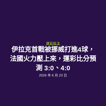
運彩投注
伊拉克首戰被挪威打進4球，
法國火力壓上來，運彩比分預
測 3:0、4:0
2026 年 6 月 23 日