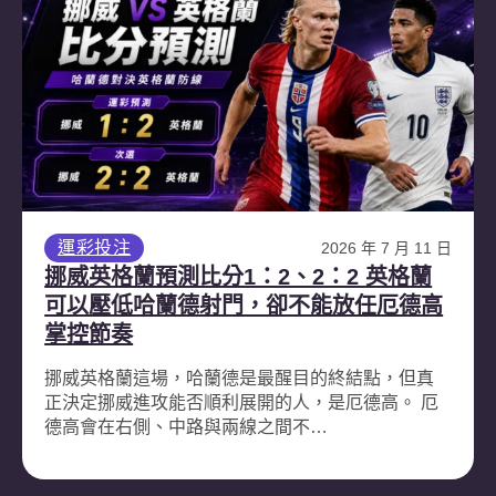
運彩投注
2026 年 7 月 11 日
挪威英格蘭預測比分1：2、2：2 英格蘭
可以壓低哈蘭德射門，卻不能放任厄德高
掌控節奏
挪威英格蘭這場，哈蘭德是最醒目的終結點，但真
正決定挪威進攻能否順利展開的人，是厄德高。 厄
德高會在右側、中路與兩線之間不…