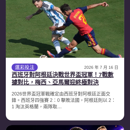
運彩投注
2026 年 7 月 16 日
西班牙對阿根廷決戰世界盃冠軍！7戰數
據對比，梅西、亞馬爾迎終極對決
2026世界盃冠軍戰確定由西班牙對阿根廷正面交
鋒。西班牙四強賽 2：0 擊敗法國，阿根廷則以 2：
1 淘汰英格蘭，兩隊取…