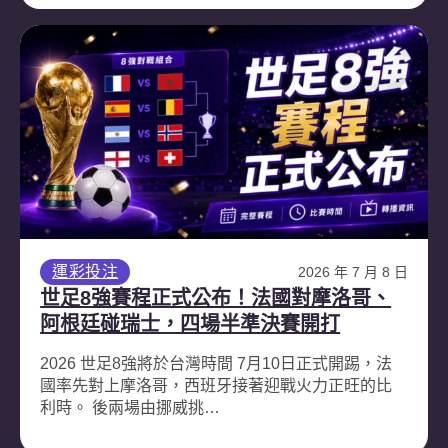
運彩投注
2026 年 7 月 8 日
世足8強賽程正式公布！法國對摩洛哥、
阿根廷碰瑞士，四場半準決賽開打
2026 世足8強將於台灣時間 7月10日正式開踢，法
國率先對上摩洛哥，西班牙接著迎戰火力正旺的比
利時。 後兩場由挪威挑…