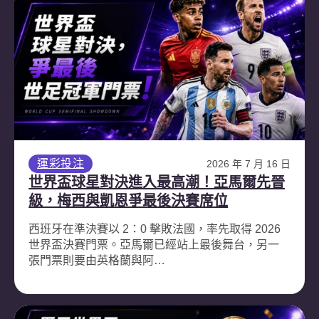
運彩投注
2026 年 7 月 16 日
世界盃球星對決進入最高潮！亞馬爾先晉
級，梅西與凱恩爭最後決賽席位
西班牙在準決賽以 2：0 擊敗法國，率先取得 2026
世界盃決賽門票。亞馬爾已經站上最後舞台，另一
張門票則要由英格蘭與阿…