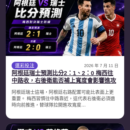
運彩投注
2026 年 7 月 11 日
阿根廷瑞士預測比分2：1、2：0 梅西往
中路收，右後衛能否補上寬度會影響進攻
阿根廷瑞士這場，阿根廷右路配置可能比表面上更
重要。 梅西習慣往中路靠近，這代表右後衛必須適
時向前推進，替球隊拉開進攻寬度…