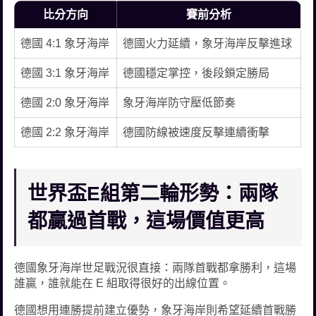
比分方向
賽前分析
德國 4:1 象牙海岸
德國火力延續，象牙海岸反擊進球
德國 3:1 象牙海岸
德國穩定掌控，後段鎖定勝局
德國 2:0 象牙海岸
象牙海岸防守壓低節奏
德國 2:2 象牙海岸
德國防線被速度反擊連續衝擊
世界盃E組第二輪形勢：兩隊
都贏過首戰，這場價值更高
德國象牙海岸世足戰況很直接：兩隊首戰都拿勝利，這場
誰贏，誰就能在 E 組取得很好的出線位置。
德國想用連勝提前建立優勢，象牙海岸則希望延續首戰勝