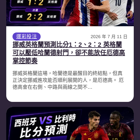
運彩投注
2026 年 7 月 11 日
挪威英格蘭預測比分1：2、2：2 英格蘭
可以壓低哈蘭德射門，卻不能放任厄德高
掌控節奏
挪威英格蘭這場，哈蘭德是最醒目的終結點，但真
正決定挪威進攻能否順利展開的人，是厄德高。 厄
德高會在右側、中路與兩線之間不…