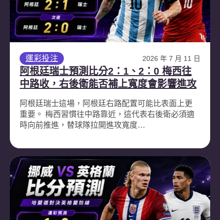
運彩投注
2026 年 7 月 11 日
阿根廷瑞士預測比分2：1、2：0 梅西往
中路收，右後衛能否補上寬度會影響進攻
阿根廷瑞士這場，阿根廷右路配置可能比表面上更
重要。 梅西習慣往中路靠近，這代表右後衛必須適
時向前推進，替球隊拉開進攻寬度…