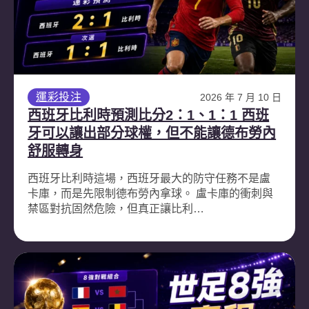
運彩投注
2026 年 7 月 10 日
西班牙比利時預測比分2：1、1：1 西班
牙可以讓出部分球權，但不能讓德布勞內
舒服轉身
西班牙比利時這場，西班牙最大的防守任務不是盧
卡庫，而是先限制德布勞內拿球。 盧卡庫的衝刺與
禁區對抗固然危險，但真正讓比利…