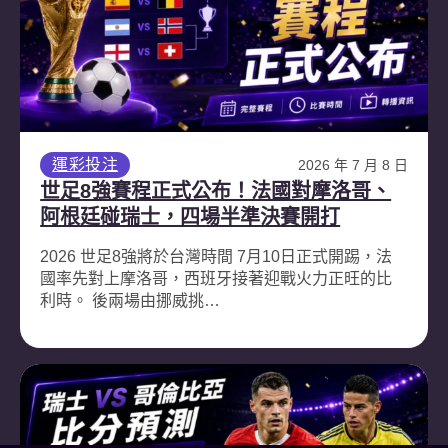
運彩投注
2026 年 7 月 8 日
世足8強賽程正式公布！法國對摩洛哥、
阿根廷碰瑞士，四場半準決賽開打
2026 世足8強將於台灣時間 7月10日正式開踢，法
國率先對上摩洛哥，西班牙接著迎戰火力正旺的比
利時。 後兩場由挪威挑…