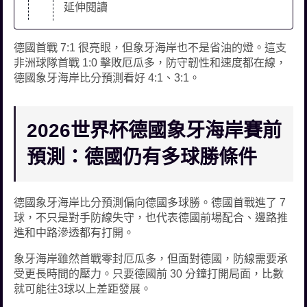
延伸閱讀
德國首戰 7:1 很亮眼，但象牙海岸也不是省油的燈。這支
非洲球隊首戰 1:0 擊敗厄瓜多，防守韌性和速度都在線，
德國象牙海岸比分預測看好 4:1、3:1。
2026世界杯德國象牙海岸賽前
預測：德國仍有多球勝條件
德國象牙海岸比分預測偏向德國多球勝。德國首戰進了 7
球，不只是對手防線失守，也代表德國前場配合、邊路推
進和中路滲透都有打開。
象牙海岸雖然首戰零封厄瓜多，但面對德國，防線需要承
受更長時間的壓力。只要德國前 30 分鐘打開局面，比數
就可能往3球以上差距發展。