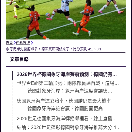
首頁
運彩投注
象牙海岸先贏厄瓜多，德國真正硬仗來了，比分預測 4:1、3:1
文章目錄
2026世界杯德國象牙海岸賽前預測：德國仍有多球勝條件
世界盃E組第二輪形勢：兩隊都贏過首戰，這場價值更高
德國對象牙海岸：象牙海岸速度會讓德國防線受考驗
德國象牙海岸運彩賠率，德國勝仍是最大機率
德國象牙海岸誰會贏？德國勝面更高
2026世足德國象牙海岸轉播哪裡看？線上直播平台推薦
結論：2026世足運彩德國對象牙海岸推薦大分 4:1、3:1