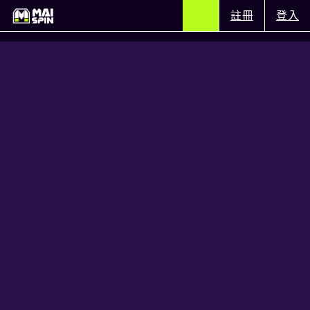
註冊
登入