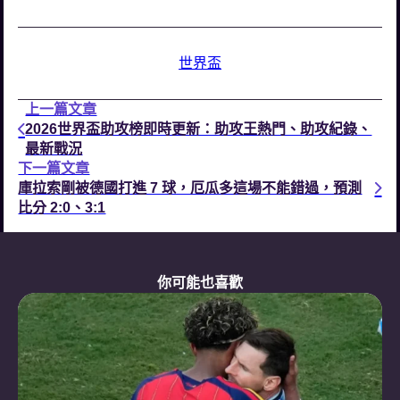
世界盃
上一篇文章
2026世界盃助攻榜即時更新：助攻王熱門、助攻紀錄、
最新戰況
下一篇文章
庫拉索剛被德國打進 7 球，厄瓜多這場不能錯過，預測
比分 2:0、3:1
你可能也喜歡