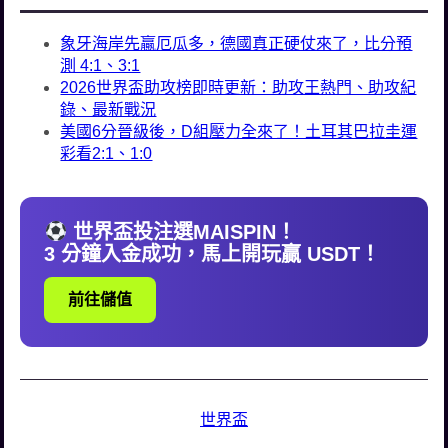
象牙海岸先贏厄瓜多，德國真正硬仗來了，比分預
測 4:1、3:1
2026世界盃助攻榜即時更新：助攻王熱門、助攻紀
錄、最新戰況
美國6分晉級後，D組壓力全來了！土耳其巴拉圭運
彩看2:1、1:0
世界盃投注選MAISPIN！
3 分鐘入金成功，馬上開玩贏 USDT！
前往儲值
世界盃