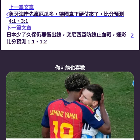
上一篇文章
象牙海岸先贏厄瓜多，德國真正硬仗來了，比分預測
4:1、3:1
下一篇文章
日本少了久保仍要衝出線，突尼西亞防線止血戰，運彩
比分預測 1:1、1:2
你可能也喜歡