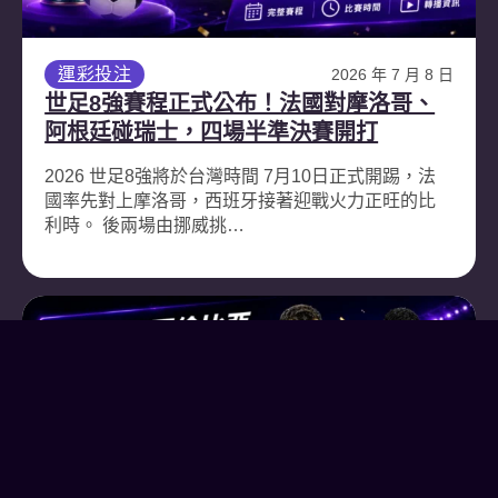
運彩投注
2026 年 7 月 8 日
世足8強賽程正式公布！法國對摩洛哥、
阿根廷碰瑞士，四場半準決賽開打
2026 世足8強將於台灣時間 7月10日正式開踢，法
國率先對上摩洛哥，西班牙接著迎戰火力正旺的比
利時。 後兩場由挪威挑…