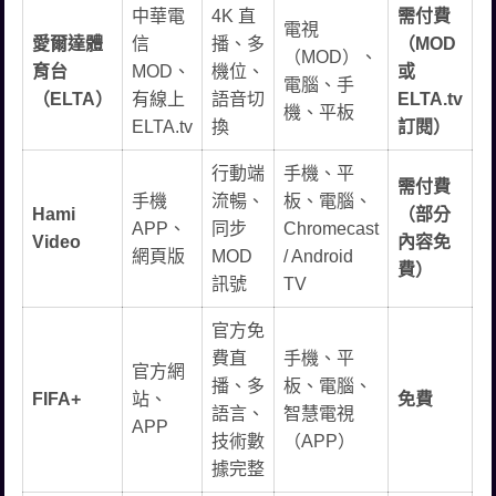
中華電
4K 直
需付費
電視
愛爾達體
信
播、多
（MOD
（MOD）、
育台
MOD、
機位、
或
電腦、手
（ELTA）
有線上
語音切
ELTA.tv
機、平板
ELTA.tv
換
訂閱）
行動端
手機、平
需付費
手機
流暢、
板、電腦、
Hami
（部分
APP、
同步
Chromecast
Video
內容免
網頁版
MOD
/ Android
費）
訊號
TV
官方免
費直
手機、平
官方網
播、多
板、電腦、
FIFA+
站、
免費
語言、
智慧電視
APP
技術數
（APP）
據完整