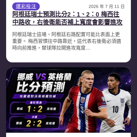
運彩投注
2026 年 7 月 11 日
阿根廷瑞士預測比分2：1、2：0 梅西往
中路收，右後衛能否補上寬度會影響進攻
阿根廷瑞士這場，阿根廷右路配置可能比表面上更
重要。 梅西習慣往中路靠近，這代表右後衛必須適
時向前推進，替球隊拉開進攻寬度…