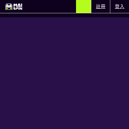
註冊
登入