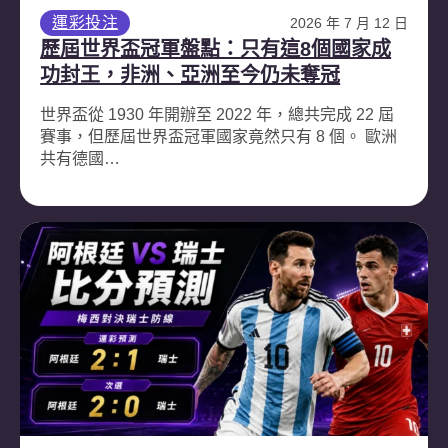
運彩投注
2026 年 7 月 12 日
歷屆世界盃冠軍盤點：只有這8個國家成
功封王，非洲、亞洲至今仍未奪冠
世界盃從 1930 年開辦至 2022 年，總共完成 22 屆
賽事，但歷屆世界盃冠軍國家竟然只有 8 個。 歐洲
共有德國…