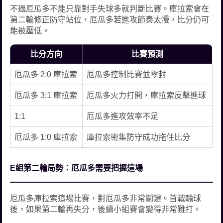
不過厄瓜多不能只靠對手失球多就判斷比賽。庫拉索會在
第二輪修正防守站位，厄瓜多若進攻節奏太慢，比分仍可
能被壓低。
比分方向
比賽預測
厄瓜多 2:0 庫拉索
厄瓜多控制比賽並零封
厄瓜多 3:1 庫拉索
厄瓜多火力打開，庫拉索反擊進球
1:1
厄瓜多進攻效率不足
厄瓜多 1:0 庫拉索
庫拉索密集防守成功拖住比分
E組第二輪局勢：厄瓜多需要把握這場
厄瓜多庫拉索這場比賽，對厄瓜多非常關鍵。首戰輸球
後，如果第二輪再失分，後續小組賽會變得非常難打。