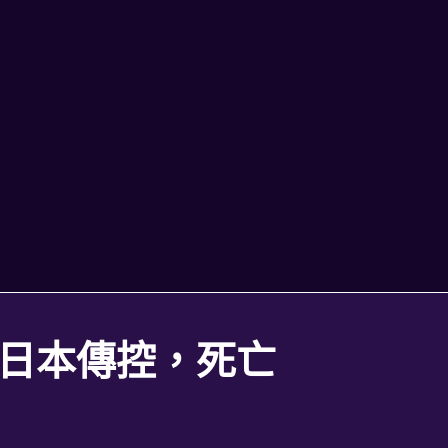
日本傳控，死亡