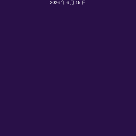
2026 年 6 月 15 日