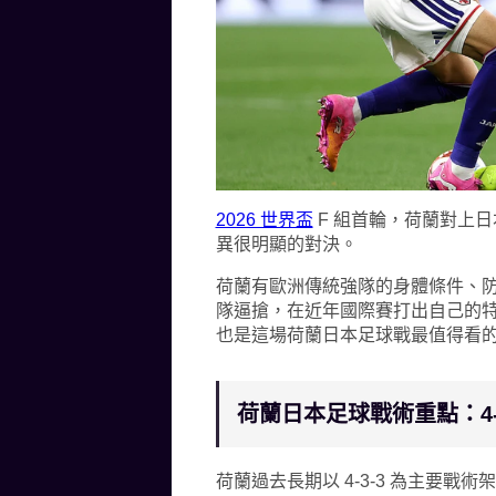
2026 世界盃
F 組首輪，荷蘭對上
異很明顯的對決。
荷蘭有歐洲傳統強隊的身體條件、
隊逼搶，在近年國際賽打出自己的
也是這場荷蘭日本足球戰最值得看
荷蘭日本足球戰術重點：4-
荷蘭過去長期以 4-3-3 為主要