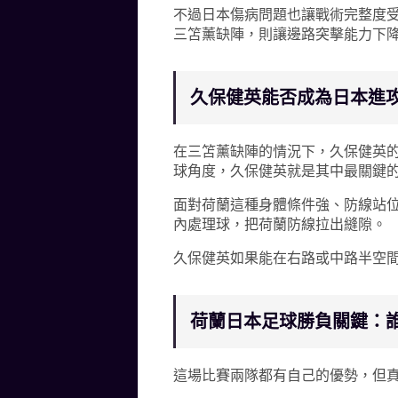
不過日本傷病問題也讓戰術完整度
三笘薰缺陣，則讓邊路突擊能力下
久保健英能否成為日本進
在三笘薰缺陣的情況下，久保健英
球角度，久保健英就是其中最關鍵
面對荷蘭這種身體條件強、防線站
內處理球，把荷蘭防線拉出縫隙。
久保健英如果能在右路或中路半空
荷蘭日本足球勝負關鍵：
這場比賽兩隊都有自己的優勢，但