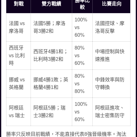
勝率比
對戰
雙方戰績
比賽走向
較
100%
法國 vs
法國5勝；摩洛
法國控球、摩
vs
摩洛哥
哥3勝2和
洛哥反擊
60%
西班牙
80%
西班牙4勝1和；
中場控制與快
vs 比利
vs
比利時3勝2和
速推進
時
60%
80%
挪威 vs
挪威4勝1敗；英
中鋒效率與防
vs
英格蘭
格蘭4勝1和
守轉換
80%
100%
阿根廷
阿根廷5勝；瑞
阿根廷進攻、
vs
vs 瑞士
士3勝2和
瑞士密集防守
60%
勝率只反映目前戰績，不能直接代表8強晉級機率。淘汰