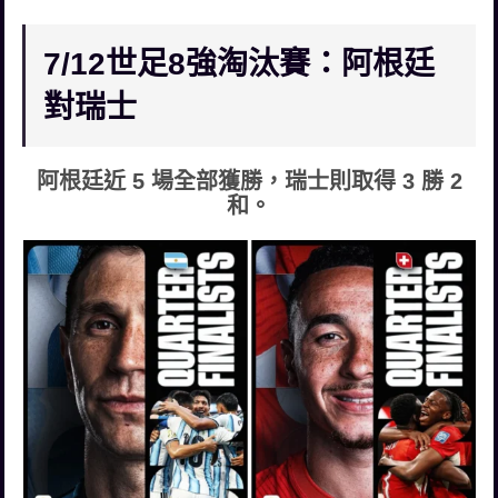
7/12世足8強淘汰賽
：
阿根廷
對瑞士
阿根廷近 5 場全部獲勝，瑞士則取得 3 勝 2
和。