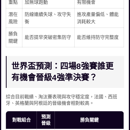
重點
加無球跑動
有限機會
潛在
防線連續失球、攻守失
進攻產量偏低、體能
風險
衡
消耗較大
勝負
能否提早突破密集防守
能否維持防守完整度
關鍵
世界盃預測：
四場8強賽誰更
有機會晉級4強準決賽？
綜合目前戰績、淘汰賽表現與攻守穩定度，法國、西班
牙、英格蘭與阿根廷的晉級機會相對較高。
預測
對戰組合
勝負關鍵
晉級