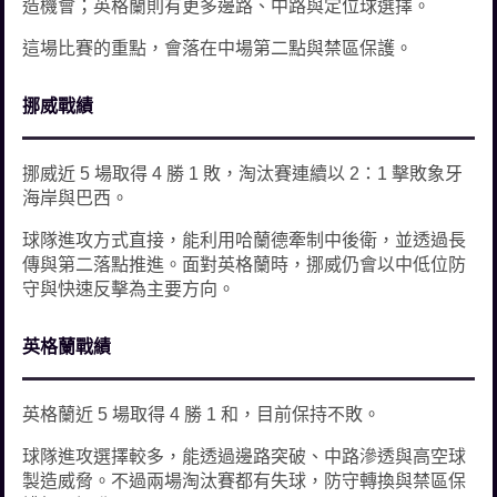
造機會；英格蘭則有更多邊路、中路與定位球選擇。
這場比賽的重點，會落在中場第二點與禁區保護。
挪威戰績
挪威近 5 場取得 4 勝 1 敗，淘汰賽連續以 2：1 擊敗象牙
海岸與巴西。
球隊進攻方式直接，能利用哈蘭德牽制中後衛，並透過長
傳與第二落點推進。面對英格蘭時，挪威仍會以中低位防
守與快速反擊為主要方向。
英格蘭戰績
英格蘭近 5 場取得 4 勝 1 和，目前保持不敗。
球隊進攻選擇較多，能透過邊路突破、中路滲透與高空球
製造威脅。不過兩場淘汰賽都有失球，防守轉換與禁區保