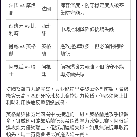
法國 vs 摩洛
陣容深度、防守穩定度與破密
法國
哥
集防守能力
西班牙 vs 比
西班
中場控制與降低後場失誤
利時
牙
挪威 vs 英格
英格
進攻選擇較多，但必須限制哈
蘭
蘭
蘭德
阿根廷 vs 瑞
阿根
前場爆發力較強，但防守不能
士
廷
再持續失球
法國整體實力較完整，只要能提早突破摩洛哥防線，晉級
機會最高。西班牙控球與比賽控制力較穩，但必須防止比
利時利用快速反擊製造威脅。
英格蘭與挪威是四場中最接近的一組。英格蘭進攻手段較
多，挪威則可能靠哈蘭德與禁區衝擊力改變比賽。阿根廷
進攻能力優於瑞士，但近期連續失球。如果無法提早取得
領先，瑞士有機會把比賽拖入延長賽。