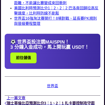
距離，不能讓比賽變成來回衝刺
美國比利時預測比分1：2、2：2 巴洛貢回歸拉高反
擊速度，比利時防線不能鬆
世界盃16強淘汰賽開打！8場對戰、延長賽PK規則
與晉級賽程整理
世界盃投注選MAISPIN！
3 分鐘入金成功，馬上開玩贏 USDT！
前往儲值
世界盃
上一篇文章
瑞士哥倫比亞預測比分3：1、2：1 扎卡要控制攻守距