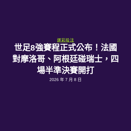
運彩投注
世足8強賽程正式公布！法國
對摩洛哥、阿根廷碰瑞士，四
場半準決賽開打
2026 年 7 月 8 日