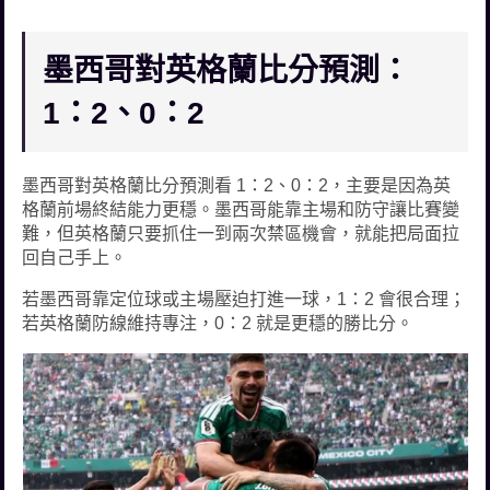
墨西哥對英格蘭比分預測：
1：2、0：2
墨西哥對英格蘭比分預測看 1：2、0：2，主要是因為英
格蘭前場終結能力更穩。墨西哥能靠主場和防守讓比賽變
難，但英格蘭只要抓住一到兩次禁區機會，就能把局面拉
回自己手上。
若墨西哥靠定位球或主場壓迫打進一球，1：2 會很合理；
若英格蘭防線維持專注，0：2 就是更穩的勝比分。