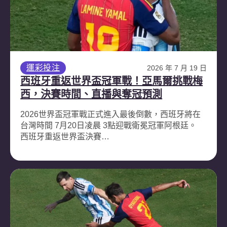
運彩投注
2026 年 7 月 19 日
西班牙重返世界盃冠軍戰！亞馬爾挑戰梅
西，決賽時間、直播與奪冠預測
2026世界盃冠軍戰正式進入最後倒數，西班牙將在
台灣時間 7月20日凌晨 3點迎戰衛冕冠軍阿根廷。
西班牙重返世界盃決賽…