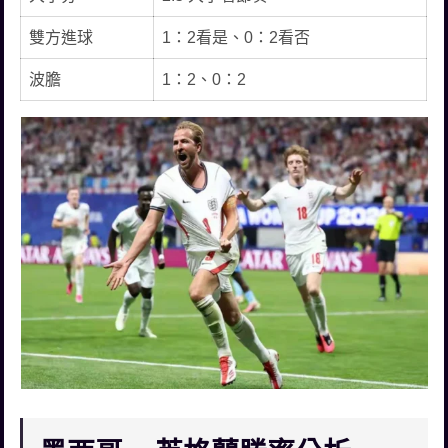
雙方進球
1：2看是、0：2看否
波膽
1：2、0：2