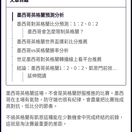
文章目錄
墨西哥英格蘭預測分析
墨西哥對英格蘭比分預測：1：2、0：2
墨西哥會怎麼限制英格蘭？
墨西哥英格蘭世界盃運彩比分推薦
墨西哥vs英格蘭勝率分析
世足墨西哥對英格蘭轉播線上看平台推薦
結論：墨西哥英格蘭1：2、0：2，凱恩門前效率將左右比賽走向
延伸閱讀
墨西哥英格蘭這場，不會是英格蘭舒服推進的比賽。墨西
哥在主場有氣勢，防守端也很有紀律，會盡量把比賽拖成
高對抗、低比分的節奏。
不過英格蘭有凱恩這種能在少數機會中完成終結的前鋒，
這就是淘汰賽最重要的差距。