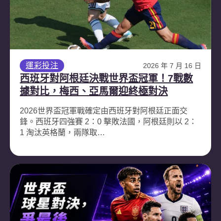
運彩投注
2026 年 7 月 16 日
西班牙對阿根廷決戰世界盃冠軍！7戰數
據對比，梅西、亞馬爾迎終極對決
2026世界盃冠軍戰確定由西班牙對阿根廷正面交
鋒。西班牙四強賽 2：0 擊敗法國，阿根廷則以 2：
1 淘汰英格蘭，兩隊取…