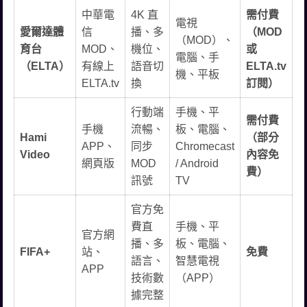
中華電
4K 直
需付費
電視
愛爾達體
信
播、多
（MOD
（MOD）、
育台
MOD、
機位、
或
電腦、手
（ELTA）
有線上
語音切
ELTA.tv
機、平板
ELTA.tv
換
訂閱）
行動端
手機、平
需付費
手機
流暢、
板、電腦、
Hami
（部分
APP、
同步
Chromecast
Video
內容免
網頁版
MOD
/ Android
費）
訊號
TV
官方免
費直
手機、平
官方網
播、多
板、電腦、
FIFA+
站、
免費
語言、
智慧電視
APP
技術數
（APP）
據完整