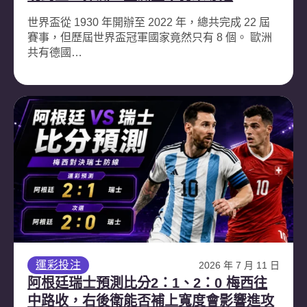
世界盃從 1930 年開辦至 2022 年，總共完成 22 屆
賽事，但歷屆世界盃冠軍國家竟然只有 8 個。 歐洲
共有德國…
運彩投注
2026 年 7 月 11 日
阿根廷瑞士預測比分2：1、2：0 梅西往
中路收，右後衛能否補上寬度會影響進攻