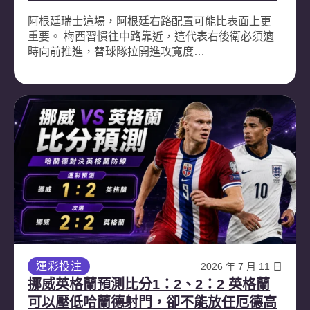
阿根廷瑞士這場，阿根廷右路配置可能比表面上更
重要。 梅西習慣往中路靠近，這代表右後衛必須適
時向前推進，替球隊拉開進攻寬度…
運彩投注
2026 年 7 月 11 日
挪威英格蘭預測比分1：2、2：2 英格蘭
可以壓低哈蘭德射門，卻不能放任厄德高