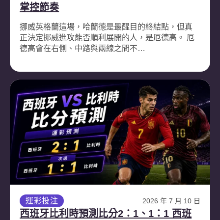
掌控節奏
挪威英格蘭這場，哈蘭德是最醒目的終結點，但真
正決定挪威進攻能否順利展開的人，是厄德高。 厄
德高會在右側、中路與兩線之間不…
運彩投注
2026 年 7 月 10 日
西班牙比利時預測比分2：1、1：1 西班