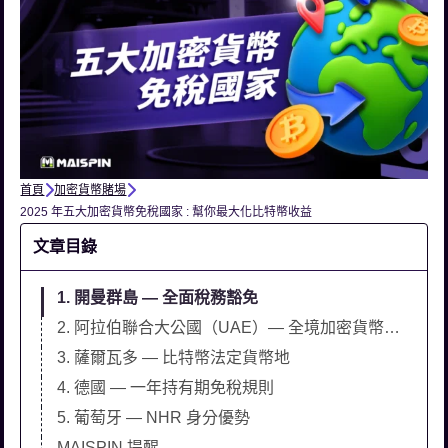
首頁
加密貨幣賭場
2025 年五大加密貨幣免稅國家 : 幫你最大化比特幣收益
文章目錄
1. 開曼群島 — 全面稅務豁免
2. 阿拉伯聯合大公國（UAE）— 全境加密貨幣免稅，法規明確穩定
3. 薩爾瓦多 — 比特幣法定貨幣地
4. 德國 — 一年持有期免稅規則
5. 葡萄牙 — NHR 身分優勢
MAISPIN 提醒