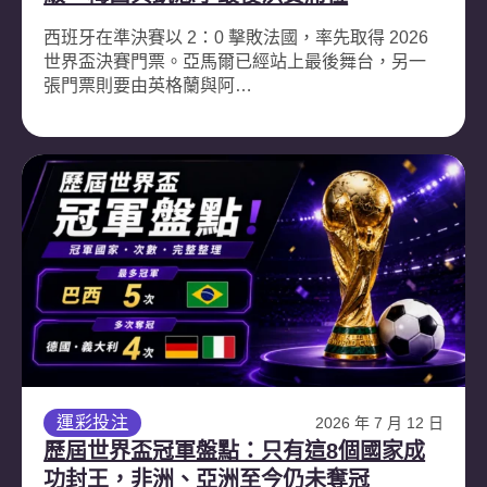
西班牙在準決賽以 2：0 擊敗法國，率先取得 2026
世界盃決賽門票。亞馬爾已經站上最後舞台，另一
張門票則要由英格蘭與阿…
運彩投注
2026 年 7 月 12 日
歷屆世界盃冠軍盤點：只有這8個國家成
功封王，非洲、亞洲至今仍未奪冠