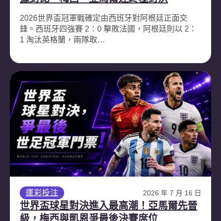
2026世界盃冠軍戰確定由西班牙對阿根廷正面交
鋒。西班牙四強賽 2：0 擊敗法國，阿根廷則以 2：
1 淘汰英格蘭，兩隊取…
運彩投注
2026 年 7 月 16 日
世界盃球星對決進入最高潮！亞馬爾先晉
級，梅西與凱恩爭最後決賽席位