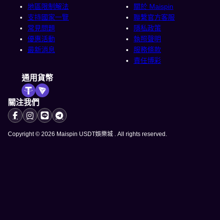
地區限制解法
關於 Maispin
支持國家一覽
聯繫官方客服
常見問題
隱私政策
優惠活動
執照聲明
最新消息
服務條款
責任博彩
通用貨幣
關注我們
Copyright © 2026 Maispin USDT娛樂城 . All rights reserved.