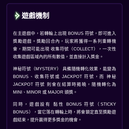
遊戲機制
在主遊戲中，若轉輪上出現 BONUS 符號，即可進入
獎勵遊戲。獎勵回合內，玩家將獲得一系列重轉機
會，期間可能出現 收集符號（COLLECT），一次性
收集遊戲區域內的所有數值，並直接計入獎金。
神秘符號（MYSTERY） 具備隨機轉化效果，能變為
BONUS、收集符號或 JACKPOT 符號，而 神秘
JACKPOT 符號 則會在結算時揭曉，隨機轉化為
MINI、MINOR 或 MAJOR 頭獎。
同時，遊戲設有 黏性 BONUS 符號（STICKY
BONUS），當它落在轉輪上時，將會鎖定直至獎勵遊
戲結束，提升贏得更多獎金的機會。