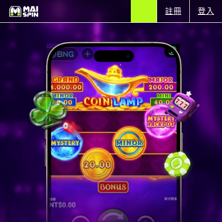
註冊
登入