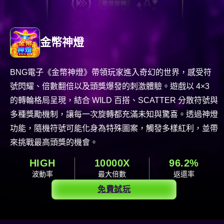
金幣神燈
BNG電子《金幣神燈》帶領玩家進入奇幻的世界，感受符
號閃耀、倍數翻倍以及頭獎爆發的刺激體驗。遊戲以 4×3
的轉輪格局呈現，結合 WILD 百搭、SCATTER 分散符號與
多種獎勵機制，讓每一次旋轉都充滿未知與驚喜。透過神燈
功能，隨機符號可能化身為特殊圖案，觸發多樣紅利，並帶
來挑戰最高頭獎的機會。
HIGH
10000X
96.2%
波動率
最大倍數
返還率
免費試玩