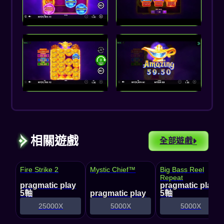
相關遊戲
全部遊戲
Fire Strike 2
Mystic Chief™
Big Bass Reel
Repeat
pragmatic play
pragmatic play
5軸
pragmatic play
5軸
25000X
5000X
5000X