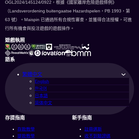
OGL2024/145124/0922，根據《國家離岸危險遊戲條例》
（Landsverordening buitengaatse Hazardspelen，PB 1993，第
63 號）。Maispin 已通過所有合規性審查，並獲得合法授權，可進
行所有機會與投注遊戲的遊戲操作。
遊戲執照
語系
繁體中文
English
한국어
日本語
简体中文
存提指南
新手指南
存款教學
註冊邁斯
提款教學
收不到驗證碼